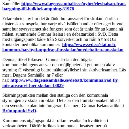
Samhälle:
https://www.dagenssamhalle.se/nyhet/elevhalsan-fran-
bargning-till-halkbekampning-31978
Erfarenheten av hur det är tänkt hur ansvaret för skolan på olika
nivåer ska samspela, hur varje nivå istället handlar efter eget huvud,
samt hur styrsystemet ska fungera som det är tänkt för att kunna nå
målen, summerade Gunnar Iselau i en debattartikel i SvD. Detta
med utgångspunkt både från Skolverket och nu från SYSKO:s
kontakter med olika kommuner.
https://www.svd.se/stat-och-
kommun-har-bytt-uppdrag-for-skolan/om/debatten-om-skolan
Denna artikel fokuserar Gunnar Iselau den högsta
kommunledningens ansvar och möjligheter att genom en aktiv
styrning få väsentligt bättre måluppfyllelse i sin skolverksamhet. Läs
mer i Dagens Samhälle, nr 7 eller
här:
http://www.dagenssamhalle.se/debatt/kommunalrad-fly-
inte-ansvaret-foer-skolan-13829
Skärningspunkten mellan den statliga och den kommunala
styrningen av skolan är oklar. Detta är den främsta orsaken till att
den svenska skolan inte fungerar. Läs mer i Gunnar Iselaus artikel i
Brännpunkt SvD
.
Kommunens utgångspunkt är oftare resultat än kvaliteten i
verksamheten. Därför inriktas kommunala insatser mer på