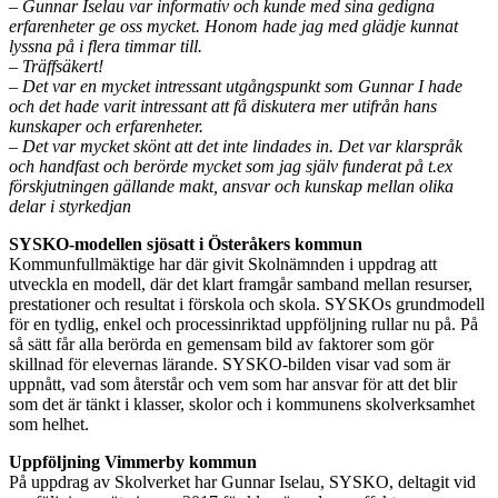
– Gunnar Iselau var informativ och kunde med sina gedigna
erfarenheter ge oss mycket. Honom hade jag med glädje kunnat
lyssna på i flera timmar till.
– Träffsäkert!
– Det var en mycket intressant utgångspunkt som Gunnar I hade
och det hade varit intressant att få diskutera mer utifrån hans
kunskaper och erfarenheter.
– Det var mycket skönt att det inte lindades in. Det var klarspråk
och handfast och berörde mycket som jag själv funderat på t.ex
förskjutningen gällande makt, ansvar och kunskap mellan olika
delar i styrkedjan
SYSKO-modellen sjösatt i Österåkers kommun
Kommunfullmäktige har där givit Skolnämnden i uppdrag att
utveckla en modell, där det klart framgår samband mellan resurser,
prestationer och resultat i förskola och skola. SYSKOs grundmodell
för en tydlig, enkel och processinriktad uppföljning rullar nu på. På
så sätt får alla berörda en gemensam bild av faktorer som gör
skillnad för elevernas lärande. SYSKO-bilden visar vad som är
uppnått, vad som återstår och vem som har ansvar för att det blir
som det är tänkt i klasser, skolor och i kommunens skolverksamhet
som helhet.
Uppföljning Vimmerby kommun
På uppdrag av Skolverket har Gunnar Iselau, SYSKO, deltagit vid