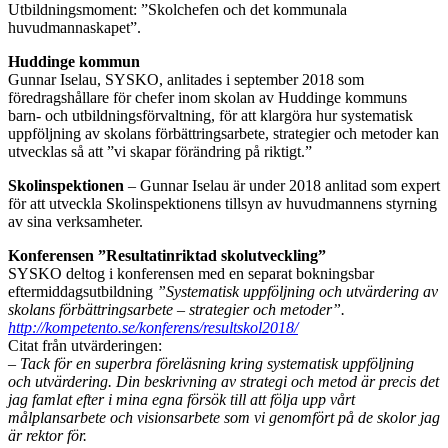
Utbildningsmoment: ”Skolchefen och det kommunala
huvudmannaskapet”.
Huddinge kommun
Gunnar Iselau, SYSKO, anlitades i september 2018 som
föredragshållare för chefer inom skolan av Huddinge kommuns
barn- och utbildningsförvaltning, för att klargöra hur systematisk
uppföljning av skolans förbättringsarbete, strategier och metoder kan
utvecklas så att ”vi skapar förändring på riktigt.”
Skolinspektionen
– Gunnar Iselau är under 2018 anlitad som expert
för att utveckla Skolinspektionens tillsyn av huvudmannens styrning
av sina verksamheter.
Konferensen ”Resultatinriktad skolutveckling”
SYSKO deltog i konferensen med en separat bokningsbar
eftermiddagsutbildning
”Systematisk uppföljning och utvärdering av
skolans förbättringsarbete – strategier och metoder”.
http://kompetento.se/konferens/resultskol2018/
Citat från utvärderingen:
– Tack för en superbra föreläsning kring systematisk uppföljning
och utvärdering. Din beskrivning av strategi och metod är precis det
jag famlat efter i mina egna försök till att följa upp vårt
målplansarbete och visionsarbete som vi genomfört på de skolor jag
är rektor för.