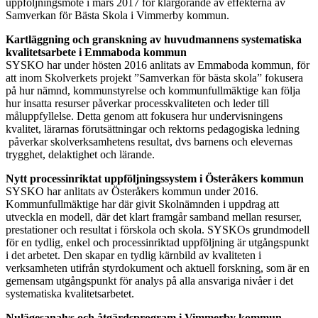
uppföljningsmöte i mars 2017 för klargörande av effekterna av
Samverkan för Bästa Skola i Vimmerby kommun.
Kartläggning och granskning av huvudmannens systematiska
kvalitetsarbete i Emmaboda kommun
SYSKO har under hösten 2016 anlitats av Emmaboda kommun, för
att inom Skolverkets projekt ”Samverkan för bästa skola” fokusera
på hur nämnd, kommunstyrelse och kommunfullmäktige kan följa
hur insatta resurser påverkar processkvaliteten och leder till
måluppfyllelse. Detta genom att fokusera hur undervisningens
kvalitet, lärarnas förutsättningar och rektorns pedagogiska ledning
påverkar skolverksamhetens resultat, dvs barnens och elevernas
trygghet, delaktighet och lärande.
Nytt processinriktat uppföljningssystem i Österåkers kommun
SYSKO har anlitats av Österåkers kommun under 2016.
Kommunfullmäktige har där givit Skolnämnden i uppdrag att
utveckla en modell, där det klart framgår samband mellan resurser,
prestationer och resultat i förskola och skola. SYSKOs grundmodell
för en tydlig, enkel och processinriktad uppföljning är utgångspunkt
i det arbetet. Den skapar en tydlig kärnbild av kvaliteten i
verksamheten utifrån styrdokument och aktuell forskning, som är en
gemensam utgångspunkt för analys på alla ansvariga nivåer i det
systematiska kvalitetsarbetet.
Nulägesanalys och åtgärdsprogram i Vimmerby kommun