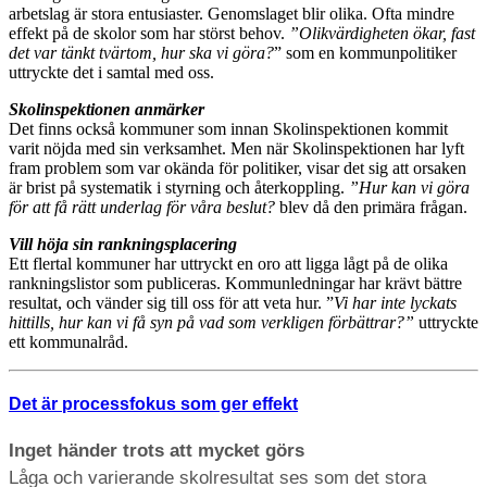
arbetslag är stora entusiaster. Genomslaget blir olika. Ofta mindre
effekt på de skolor som har störst behov.
”Olikvärdigheten ökar, fast
det var tänkt tvärtom, hur ska vi göra?
” som en kommunpolitiker
uttryckte det i samtal med oss.
Skolinspektionen anmärker
Det finns också kommuner som innan Skolinspektionen kommit
varit nöjda med sin verksamhet. Men när Skolinspektionen har lyft
fram problem som var okända för politiker, visar det sig att orsaken
är brist på systematik i styrning och återkoppling.
”Hur kan vi göra
för att få rätt underlag för våra beslut?
blev då den primära frågan.
Vill höja sin rankningsplacering
Ett flertal kommuner har uttryckt en oro att ligga lågt på de olika
rankningslistor som publiceras. Kommunledningar har krävt bättre
resultat, och vänder sig till oss för att veta hur. ”
Vi har inte lyckats
hittills, hur kan vi få syn på vad som verkligen förbättrar?”
uttryckte
ett kommunalråd.
Det är processfokus som ger effekt
Inget händer trots att mycket görs
Låga och varierande skolresultat ses som det stora