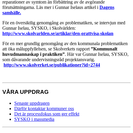
reparationer av symtom än förbättring av de avgörande
förutsättningarna. Läs mer i Gunnar Iselaus artikel i
Dagens
samhälle.
För en översiktlig genomgång av problematiken, se intervjun med
Gunnar Iselau, SYSKO, i Skolvärlden:
http://www.skolvarlden.se/artiklar/den-orattvisa-skolan
För en mer grundlig genomgång av den kommunala problematiken
att öka måluppfyllelsen, se Skolverkets rapport
”Kommunalt
huvudmannaskap i praktiken”
. Här var Gunnar Iselau, SYSKO,
som dåvarande undervisningsråd projektansvarig.
http://www.skolverket.se/publikationer?id=2744
VÅRA UPPDRAG
Senaste uppdragen
Därför kontaktar kommuner oss
Det är processfokus som ger effekt
SYSKO i massmedia