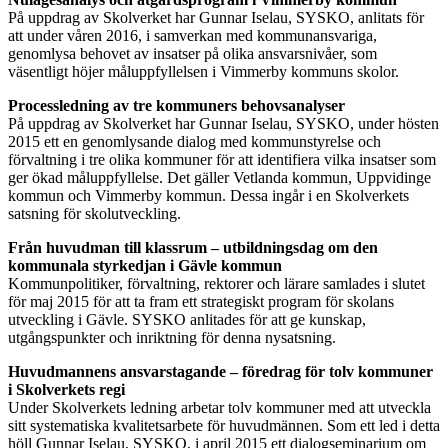
På uppdrag av Skolverket har Gunnar Iselau, SYSKO, anlitats för
att under våren 2016, i samverkan med kommunansvariga,
genomlysa behovet av insatser på olika ansvarsnivåer, som
väsentligt höjer måluppfyllelsen i Vimmerby kommuns skolor.
Processledning av tre kommuners behovsanalyser
På uppdrag av Skolverket har Gunnar Iselau, SYSKO, under hösten
2015 ett en genomlysande dialog med kommunstyrelse och
förvaltning i tre olika kommuner för att identifiera vilka insatser som
ger ökad måluppfyllelse. Det gäller Vetlanda kommun, Uppvidinge
kommun och Vimmerby kommun. Dessa ingår i en Skolverkets
satsning för skolutveckling.
Från huvudman till klassrum – utbildningsdag om den
kommunala styrkedjan i Gävle kommun
Kommunpolitiker, förvaltning, rektorer och lärare samlades i slutet
för maj 2015 för att ta fram ett strategiskt program för skolans
utveckling i Gävle. SYSKO anlitades för att ge kunskap,
utgångspunkter och inriktning för denna nysatsning.
Huvudmannens ansvarstagande – föredrag för tolv kommuner
i Skolverkets regi
Under Skolverkets ledning arbetar tolv kommuner med att utveckla
sitt systematiska kvalitetsarbete för huvudmännen. Som ett led i detta
höll Gunnar Iselau, SYSKO, i april 2015 ett dialogseminarium om