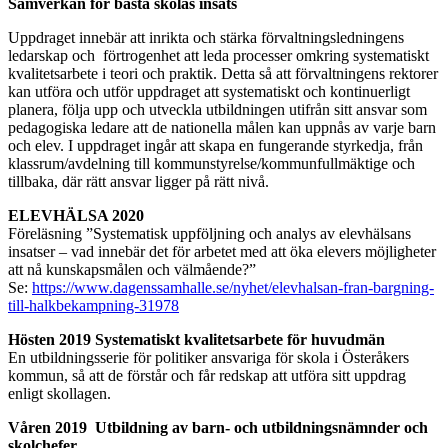
Samverkan för bästa skolas insats
Uppdraget innebär att inrikta och stärka förvaltningsledningens
ledarskap och förtrogenhet att leda processer omkring systematiskt
kvalitetsarbete i teori och praktik. Detta så att förvaltningens rektorer
kan utföra och utför uppdraget att systematiskt och kontinuerligt
planera, följa upp och utveckla utbildningen utifrån sitt ansvar som
pedagogiska ledare att de nationella målen kan uppnås av varje barn
och elev. I uppdraget ingår att skapa en fungerande styrkedja, från
klassrum/avdelning till kommunstyrelse/kommunfullmäktige och
tillbaka, där rätt ansvar ligger på rätt nivå.
ELEVHÄLSA 2020
Föreläsning ”Systematisk uppföljning och analys av elevhälsans
insatser – vad innebär det för arbetet med att öka elevers möjligheter
att nå kunskapsmålen och välmående?”
Se:
https://www.dagenssamhalle.se/nyhet/elevhalsan-fran-bargning-
till-halkbekampning-31978
Hösten 2019 Systematiskt kvalitetsarbete för huvudmän
En utbildningsserie för politiker ansvariga för skola i Österåkers
kommun, så att de förstår och får redskap att utföra sitt uppdrag
enligt skollagen.
Våren 2019 Utbildning av barn- och utbildningsnämnder och
skolchefer.