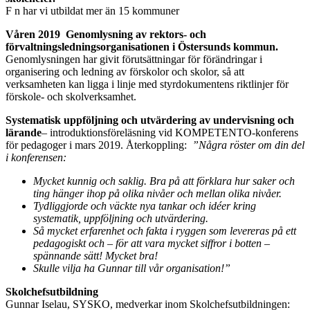
F n har vi utbildat mer än 15 kommuner
Våren 2019 Genomlysning av rektors- och
förvaltningsledningsorganisationen i Östersunds kommun.
Genomlysningen har givit förutsättningar för förändringar i
organisering och ledning av förskolor och skolor, så att
verksamheten kan ligga i linje med styrdokumentens riktlinjer för
förskole- och skolverksamhet.
Systematisk uppföljning och utvärdering av undervisning och
lärande
– introduktionsföreläsning vid KOMPETENTO-konferens
för pedagoger i mars 2019. Återkoppling:
”Några röster om din del
i konferensen:
Mycket kunnig och saklig. Bra på att förklara hur saker och
ting hänger ihop på olika nivåer och mellan olika nivåer.
Tydliggjorde och väckte nya tankar och idéer kring
systematik, uppföljning och utvärdering.
Så mycket erfarenhet och fakta i ryggen som levereras på ett
pedagogiskt och – för att vara mycket siffror i botten –
spännande sätt! Mycket bra!
Skulle vilja ha Gunnar till vår organisation!”
Skolchefsutbildning
Gunnar Iselau, SYSKO, medverkar inom Skolchefsutbildningen: