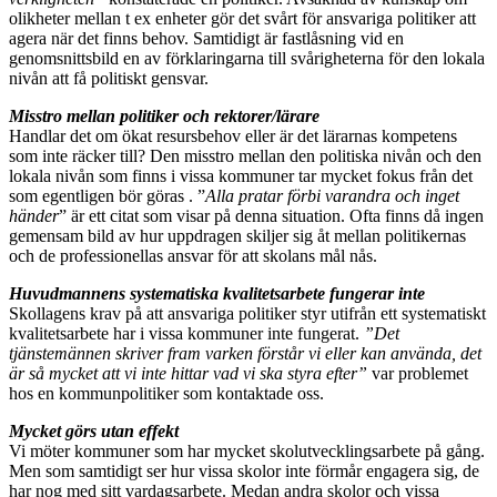
olikheter mellan t ex enheter gör det svårt för ansvariga politiker att
agera när det finns behov. Samtidigt är fastlåsning vid en
genomsnittsbild en av förklaringarna till svårigheterna för den lokala
nivån att få politiskt gensvar.
Misstro mellan politiker och rektorer/lärare
Handlar det om ökat resursbehov eller är det lärarnas kompetens
som inte räcker till? Den misstro mellan den politiska nivån och den
lokala nivån som finns i vissa kommuner tar mycket fokus från det
som egentligen bör göras . ”
Alla pratar förbi varandra och inget
händer
” är ett citat som visar på denna situation. Ofta finns då ingen
gemensam bild av hur uppdragen skiljer sig åt mellan politikernas
och de professionellas ansvar för att skolans mål nås.
Huvudmannens systematiska kvalitetsarbete fungerar inte
Skollagens krav på att ansvariga politiker styr utifrån ett systematiskt
kvalitetsarbete har i vissa kommuner inte fungerat.
”Det
tjänstemännen skriver fram varken förstår vi eller kan använda, det
är så mycket att vi inte hittar vad vi ska styra efter”
var problemet
hos en kommunpolitiker som kontaktade oss.
Mycket görs utan effekt
Vi möter kommuner som har mycket skolutvecklingsarbete på gång.
Men som samtidigt ser hur vissa skolor inte förmår engagera sig, de
har nog med sitt vardagsarbete. Medan andra skolor och vissa