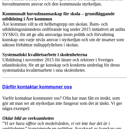
huvudmannens ansvar och den kommunala styrkedjan.
Kommunalt huvudmannaskap för skola – grundläggande
utbildning i Åre kommun
Åre kommun vill ta ett helhetsgrepp om skolan. Barn- och
utbildningsnämndens ordförande tog under 2015 initiativet att anlita
SYSKO, för att ge alla ansvariga inom politik och förvaltning
kunskap om varje nivås ansvar i styrkedjan och om de insatser som
säkrast förbättrar måluppfyllelsen i skolan.
Systematiskt kvalitetsarbete i skolenheterna
Utbildning i november 2015 för lärare och rektorer i Sveriges
utlandsskolor, för att ge kunskap och konkreta underlag för deras
systematiska kvalitetsarbete i sina skolenheter.
Därför kontaktar kommuner oss
Varför kontaktar kommuner oss? Ofta har man fått en insikt, som
gör att man ser att styrkedjan inte fungerar som det är tänkt. Vi ger
några exempel:
Oklar bild av verksamheten
”
Vi ser bara siffror och medelvärden, vi vet inte hur det är i
verkligheten”
konstaterade en politiker. Avsaknad av kunskap om