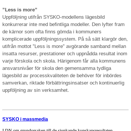
”Less is more”
Uppföljning utifrån SYSKO-modellens lägesbild
konkurrerar inte med befintliga modeller. Den lyfter fram
de kärnor som ofta finns gömda i kommuners
komplicerade uppföljningssystem. På så sätt klargör den,
utifrån mottot ”Less is more” avgörande samband mellan
insatta resurser, prestationer och uppnådda resultat inom
varje förskola och skola. Härigenom får alla kommunens
ansvarsnivåer för skola den gemensamma tydliga
lägesbild av processkvaliteten de behöver för inbördes
samverkan, riktade förbättringsinsatser och kontinuerlig
uppföljning av sin verksamhet.
SYSKO i massmedia
I DN om grundorsaken till de sjunkande kunskapsresultaten.