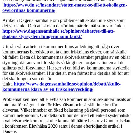
https://www.dn.se/insandare/staten-maste-se-till-att-skollagen-
overordnas-kommunerna/
Artikel i Dagens Samhälle om problemet att skolan inte styrs som
det var tänkt. Och att skolan därför inte når de mål som var tänkta.
https://www.dagenssamhalle.se/opinion/debatt/se-till-att-
skolans-styrsystem-fungerar-som-tankt/
Utifrån våra arbeten i kommuner finns anledning att fråga över
kommunernas beredskap att ta emot friskolans elever, om så skulle
bli fallet. Detta då kommunernas skolverksamhet präglas av en oklar
styrning, där ansvaret förskjuts så långt ner i organisationen att det
splittras och försvinner. Här ger vi en bild av kommunerna styrkedja
för sin skolverksamhet. Hur det är, men främst hur det ska bli för att
det ska fungera som det är
tänkt.
https://www.dagenssamhalle.se/opinion/debatt/skulle-
kommunerna-klara-av-en-friskoleavveckling/
Problematiken med att Elevhälsan kommer in som sekundär insats är
inte bra för någon. Inte för Elevhälsan och särskilt inte bra för
eleverna. Vilket innebär en ökad belastning på såväl personal som
kommunekonomin. Om detta och hur det med ett enkelt systematiskt
kvalitetsarbete konkret skulle kunna bli bättre beskrev Gunnar Iselau
i konferensen Elevhälsa 2020 samt i denna efterföljande artikel i
Dagens